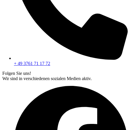
+ 49 3761 71 17 72
Folgen Sie uns!
Wir sind in verschiedenen sozialen Medien aktiv.
F