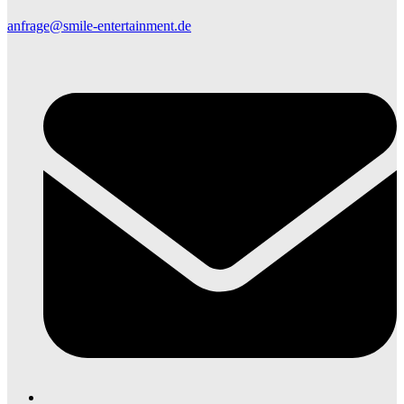
anfrage@smile-entertainment.de
E
M