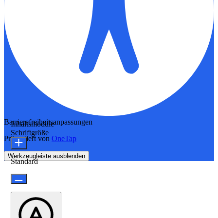
Barrierefreiheitsanpassungen
Inhaltsmodule
Schriftgröße
Präsentiert von
OneTap
Werkzeugleiste ausblenden
Standard