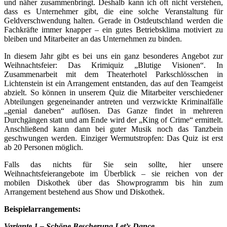
und näher zusammenbringt. Deshalb kann ich oft nicht verstehen,
dass es Unternehmer gibt, die eine solche Veranstaltung für
Geldverschwendung halten. Gerade in Ostdeutschland werden die
Fachkräfte immer knapper – ein gutes Betriebsklima motiviert zu
bleiben und Mitarbeiter an das Unternehmen zu binden.
In diesem Jahr gibt es bei uns ein ganz besonderes Angebot zur
Weihnachtsfeier: Das Krimiquiz „Blutige Visionen“. In
Zusammenarbeit mit dem Theaterhotel Parkschlösschen in
Lichtenstein ist ein Arrangement entstanden, das auf den Teamgeist
abzielt. So können in unserem Quiz die Mitarbeiter verschiedener
Abteilungen gegeneinander antreten und verzwickte Kriminalfälle
„genial daneben“ auflösen. Das Ganze findet in mehreren
Durchgängen statt und am Ende wird der „King of Crime“ ermittelt.
Anschließend kann dann bei guter Musik noch das Tanzbein
geschwungen werden. Einziger Wermutstropfen: Das Quiz ist erst
ab 20 Personen möglich.
Falls das nichts für Sie sein sollte, hier unsere
Weihnachtsfeierangebote im Überblick – sie reichen von der
mobilen Diskothek über das Showprogramm bis hin zum
Arrangement bestehend aus Show und Diskothek.
Beispielarrangements:
Variante 1 – Schöne Bescherung Let’s Dance