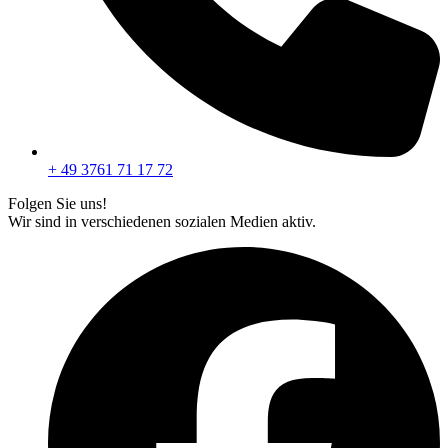
+ 49 3761 71 17 72
Folgen Sie uns!
Wir sind in verschiedenen sozialen Medien aktiv.
F