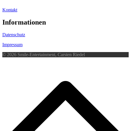
Kontakt
Informationen
Datenschutz
Impressum
© 2026 Smile-Entertainment, Carsten Riedel
d
A
s