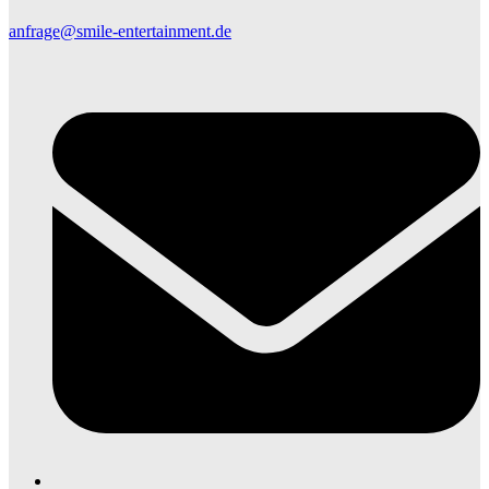
anfrage@smile-entertainment.de
E
M