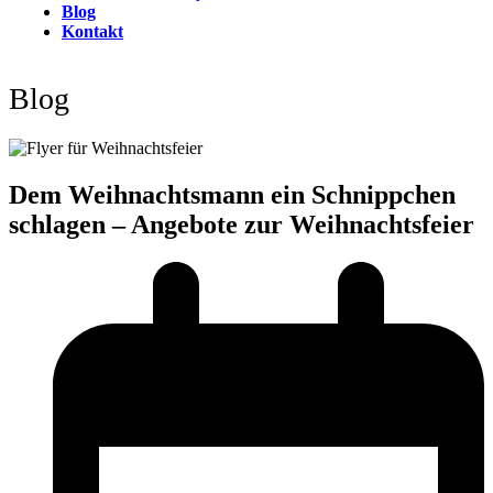
Blog
Kontakt
Open
Close
mobile
mobile
Blog
menu
menu
Dem Weihnachtsmann ein Schnippchen
schlagen – Angebote zur Weihnachtsfeier