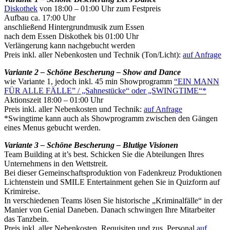
Diskothek
von 18:00 – 01:00 Uhr zum Festpreis
Aufbau ca. 17:00 Uhr
anschließend Hintergrundmusik zum Essen
nach dem Essen Diskothek bis 01:00 Uhr
Verlängerung kann nachgebucht werden
Preis inkl. aller Nebenkosten und Technik (Ton/Licht):
auf Anfrage
Variante 2 – Schöne Bescherung – Show and Dance
wie Variante 1, jedoch inkl. 45 min Showprogramm
“EIN MANN
FÜR ALLE FÄLLE” / „Sahnestücke“ oder „SWINGTIME“*
Aktionszeit 18:00 – 01:00 Uhr
Preis inkl. aller Nebenkosten und Technik:
auf Anfrage
*Swingtime kann auch als Showprogramm zwischen den Gängen
eines Menus gebucht werden.
Variante 3 – Schöne Bescherung – Blutige Visionen
Team Building at it’s best. Schicken Sie die Abteilungen Ihres
Unternehmens in den Wettstreit.
Bei dieser Gemeinschaftsproduktion von Fadenkreuz Produktionen
Lichtenstein und SMILE Entertainment gehen Sie in Quizform auf
Krimireise.
In verschiedenen Teams lösen Sie historische „Kriminalfälle“ in der
Manier von Genial Daneben. Danach schwingen Ihre Mitarbeiter
das Tanzbein.
Preis inkl. aller Nebenkosten, Requisiten und zus. Personal
auf