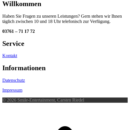
Willkommen
Haben Sie Fragen zu unseren Leistungen? Gern stehen wir Ihnen
täglich zwischen 10 und 18 Uhr telefonisch zur Verfügung.
03761 – 71 17 72
Service
Kontakt
Informationen
Datenschutz
Impressum
© 2026 Smile-Entertainment, Carsten Riedel
d
A
s