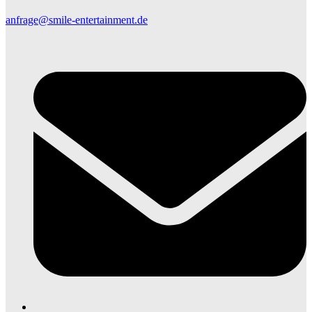
anfrage@smile-entertainment.de
E
M