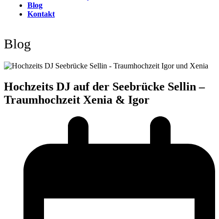
Blog
Kontakt
Open
Close
mobile
mobile
Blog
menu
menu
Hochzeits DJ auf der Seebrücke Sellin –
Traumhochzeit Xenia & Igor