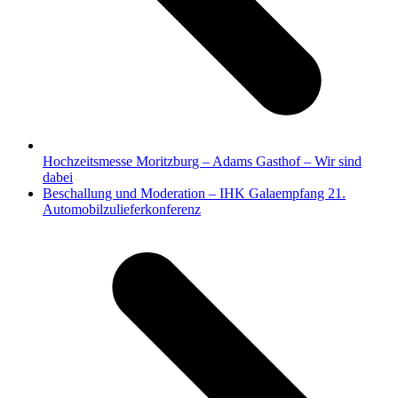
Hochzeitsmesse Moritzburg – Adams Gasthof – Wir sind
dabei
Nächster
Beschallung und Moderation – IHK Galaempfang 21.
Beitrag:
Automobilzulieferkonferenz