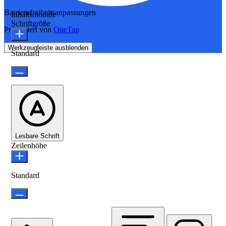
Barrierefreiheitsanpassungen
Inhaltsmodule
Schriftgröße
Präsentiert von
OneTap
Werkzeugleiste ausblenden
Standard
Lesbare Schrift
Zeilenhöhe
Standard