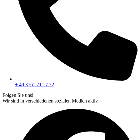
+ 49 3761 71 17 72
Folgen Sie uns!
Wir sind in verschiedenen sozialen Medien aktiv.
F