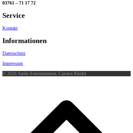
03761 – 71 17 72
Service
Kontakt
Informationen
Datenschutz
Impressum
© 2026 Smile-Entertainment, Carsten Riedel
d
A
s