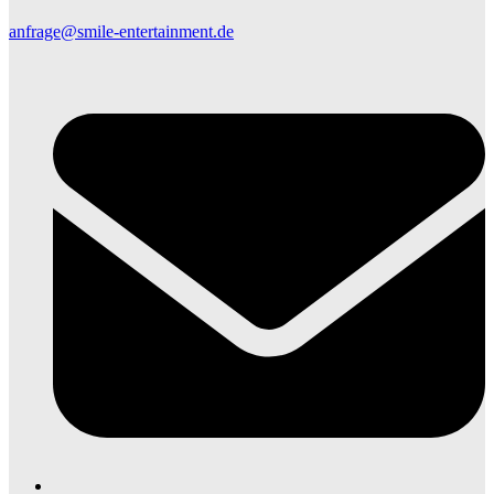
anfrage@smile-entertainment.de
E
M