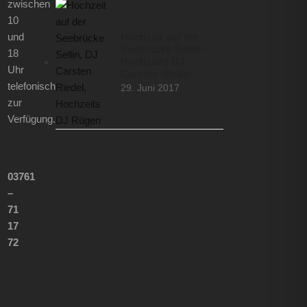
zwischen
10
und
Hochzeit auf der
Seebrücke Sellin –
18
Hochzeits DJ
Uhr
Carsten Riedel
telefonisch
29. Juni 2017
zur
Verfügung.
03761
–
71
17
72