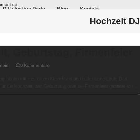
nment.de
DJ’s für Ihre Party
Blog
Kontakt
Hochzeit DJ
it, Geburtstag, Firmenfeier
mein
0 Kommentare
 lob ich mir - es ist ein Klein-Paris und bildet seine Leute Das
für die Hochzeit, den Geburtstag oder die Firmenfeier gastiere ich…