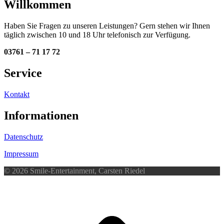
Willkommen
Haben Sie Fragen zu unseren Leistungen? Gern stehen wir Ihnen
täglich zwischen 10 und 18 Uhr telefonisch zur Verfügung.
03761 – 71 17 72
Service
Kontakt
Informationen
Datenschutz
Impressum
© 2026 Smile-Entertainment, Carsten Riedel
d
A
s