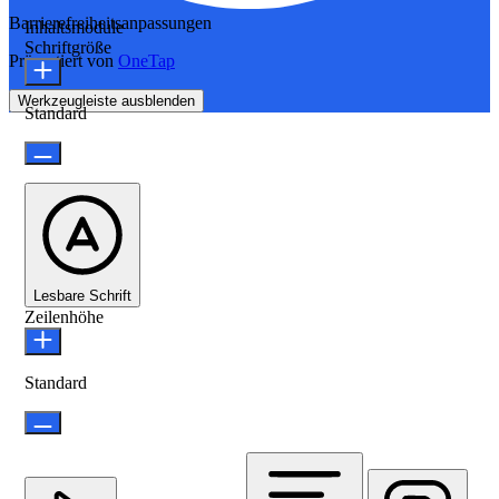
Barrierefreiheitsanpassungen
Inhaltsmodule
Schriftgröße
Präsentiert von
OneTap
Werkzeugleiste ausblenden
Standard
Lesbare Schrift
Zeilenhöhe
Standard