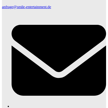
anfrage@smile-entertainment.de
E
M