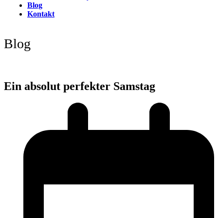
Blog
Kontakt
Open
Close
mobile
mobile
Blog
menu
menu
Ein absolut perfekter Samstag