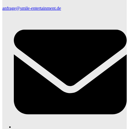
anfrage@smile-entertainment.de
E
M