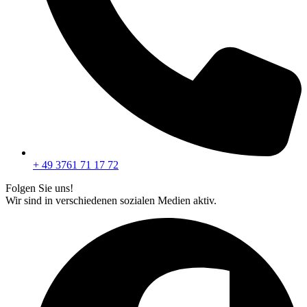
+ 49 3761 71 17 72
Folgen Sie uns!
Wir sind in verschiedenen sozialen Medien aktiv.
F