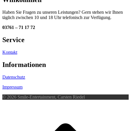
Haben Sie Fragen zu unseren Leistungen? Gern stehen wir Ihnen
täglich zwischen 10 und 18 Uhr telefonisch zur Verfügung.
03761 – 71 17 72
Service
Kontakt
Informationen
Datenschutz
Impressum
© 2026 Smile-Entertainment, Carsten Riedel
d
A
s