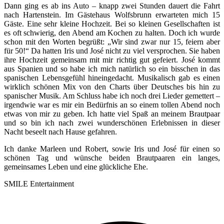
Dann ging es ab ins Auto – knapp zwei Stunden dauert die Fahrt
nach Hartenstein. Im Gästehaus Wolfsbrunn erwarteten mich 15
Gäste. Eine sehr kleine Hochzeit. Bei so kleinen Gesellschaften ist
es oft schwierig, den Abend am Kochen zu halten. Doch ich wurde
schon mit den Worten begrüßt: „Wir sind zwar nur 15, feiern aber
für 50!“ Da hatten Iris und José nicht zu viel versprochen. Sie haben
ihre Hochzeit gemeinsam mit mir richtig gut gefeiert. José kommt
aus Spanien und so habe ich mich natürlich so ein bisschen in das
spanischen Lebensgefühl hineingedacht. Musikalisch gab es einen
wirklich schönen Mix von den Charts über Deutsches bis hin zu
spanischer Musik. Am Schluss habe ich noch drei Lieder gemettert –
irgendwie war es mir ein Bedürfnis an so einem tollen Abend noch
etwas von mir zu geben. Ich hatte viel Spaß an meinem Brautpaar
und so bin ich nach zwei wunderschönen Erlebnissen in dieser
Nacht beseelt nach Hause gefahren.
Ich danke Marleen und Robert, sowie Iris und José für einen so
schönen Tag und wünsche beiden Brautpaaren ein langes,
gemeinsames Leben und eine glückliche Ehe.
SMILE Entertainment