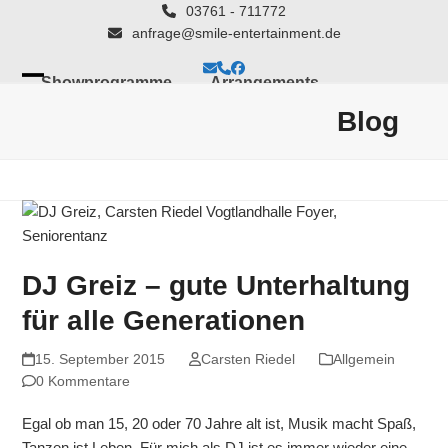
Skip
03761 - 711772
anfrage@smile-entertainment.de
to
content
E-
Telefon
Facebook
Showprogramme
Arrangements
Mail
Open
Close
Blog
mobile
mobile
DJ’s für Ihre Party
Blog
Kontakt
menu
menu
DJ Greiz – gute Unterhaltung
für alle Generationen
15. September 2015
Carsten Riedel
Allgemein
0 Kommentare
Egal ob man 15, 20 oder 70 Jahre alt ist, Musik macht Spaß,
Tanzen ist Leben. Für mich als DJ ist es immer wieder eine