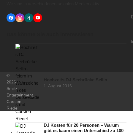
Wir sind in verschiedenen sozialen Medien aktiv.
Facebook
Instagram
Xing
YouTube
Das könnte Sie auch interessieren
©
Hochzeits DJ Seebrücke Sellin
2026
1. August 2016
Smile-
Entertainment,
Carsten
Riedel
DJ Kosten für 20 Personen – Warum
gibt es kaum einen Unterschied zu 100