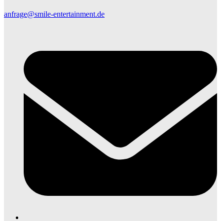
anfrage@smile-entertainment.de
E
M