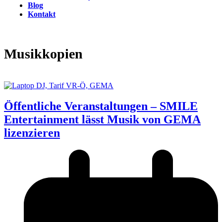
Blog
Kontakt
Open
Close
mobile
mobile
menu
menu
Musikkopien
Öffentliche Veranstaltungen – SMILE
Entertainment lässt Musik von GEMA
lizenzieren