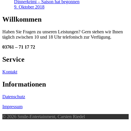
Dinnerkrimi – Saison hat begonnen
9. Oktober 2018
Willkommen
Haben Sie Fragen zu unseren Leistungen? Gern stehen wir Ihnen
täglich zwischen 10 und 18 Uhr telefonisch zur Verfügung.
03761 – 71 17 72
Service
Kontakt
Informationen
Datenschutz
Impressum
© 2026 Smile-Entertainment, Carsten Riedel
d