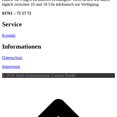
täglich zwischen 10 und 18 Uhr telefonisch zur Verfügung.
03761 – 71 17 72
Service
Kontakt
Informationen
Datenschutz
Impressum
© 2026 Smile-Entertainment, Carsten Riedel
d
A
s