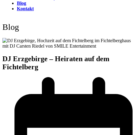
Blog
Kontakt
Open
Close
mobile
mobile
Blog
menu
menu
DJ Erzgebirge – Heiraten auf dem
Fichtelberg