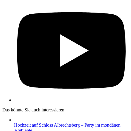
Y
Das könnte Sie auch interessieren
Hochzeit auf Schloss Albrechtsberg – Party im mondänen
Ambiente