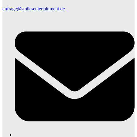
anfrage@smile-entertainment.de
E
M