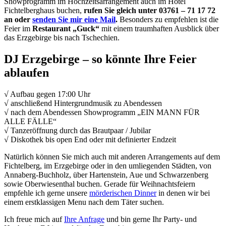
Showprogramm im Hochzeitsarrangement auch im Hotel
Fichtelberghaus buchen,
rufen Sie gleich unter 03761 – 71 17 72
an oder
senden Sie mir eine Mail
.
Besonders zu empfehlen ist die
Feier im
Restaurant „Guck“
mit einem traumhaften Ausblick über
das Erzgebirge bis nach Tschechien.
DJ Erzgebirge – so könnte Ihre Feier
ablaufen
√ Aufbau gegen 17:00 Uhr
√ anschließend Hintergrundmusik zu Abendessen
√ nach dem Abendessen Showprogramm „EIN MANN FÜR
ALLE FÄLLE“
√ Tanzeröffnung durch das Brautpaar / Jubilar
√ Diskothek bis open End oder mit definierter Endzeit
Natürlich können Sie mich auch mit anderen Arrangements auf dem
Fichtelberg, im Erzgebirge oder in den umliegenden Städten, von
Annaberg-Buchholz, über Hartenstein, Aue und Schwarzenberg
sowie Oberwiesenthal buchen. Gerade für Weihnachtsfeiern
empfehle ich gerne unsere
mörderischen Dinner
in denen wir bei
einem erstklassigen Menu nach dem Täter suchen.
Ich freue mich auf
Ihre Anfrage
und bin gerne Ihr Party- und